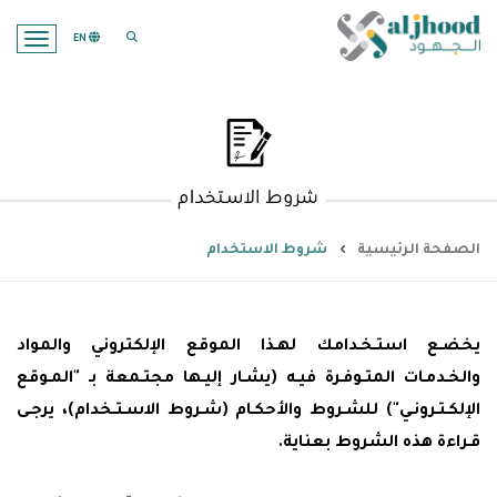
search opener
EN
ation
الصفحة الرئيسية
شروط الاستخدام
يخضـع استـخـدامك لهـذا الموقع الإلكتروني والمواد
والخـدمـات المتـوفـرة فيـه (يشـار إليـها مجتـمعة بـ "المـوقع
الإلكـتـرونـي") للشـروط والأحكـام (شـروط الاسـتـخدام)، يرجـى
قـراءة هذه الشروط بعناية.