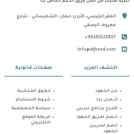
تلبية طلبك من خلال فريق الدعم الخاص بنا
marker
المقر الرئيسي، الأردن-عمان- الشميساني - شارع
معروف الرصفي
phone
+96265522807
email
info@aljhood.com
اكتشف المزيد
صفحات قانونية
عـن الجهود
حـقـوق المـلـكـيـة
اتــصـل بنـا
شروط الاستخدام
اقتـرح برنـامج تـدريبي
سياسة الخصوصية
انـضم لفـريق الجهود
خريطة الموقع
الالكتروني
انضم لمدربين
الجهود