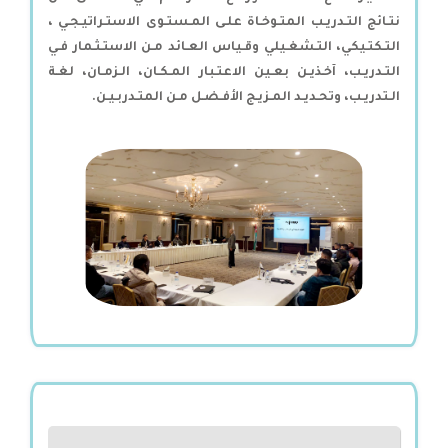
نتـائج التـدريـب المتـوخـاة علـى المـستـوى الاستـراتيـجـي ،
التـكتـيكي، التـشغـيلي وقـياس العـائد مـن الاستـثـمار فـي
التـدريـب، آخـذيـن بعـين الاعتـبار المـكـان، الـزمـان، لغـة
الـتدريـب، وتحـديـد المـزيـج الأفـضـل مـن المتـدربـيـن.