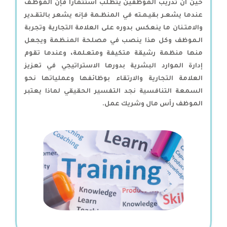
حين أن تدريب الموظفين يتطلب استثمارًا فإن الموظـف
عندما يشعـر بقيـمـته في المنظـمة فإنه يشعر بالتقـدير
والامتـنان ما ينعكس بدوره على العلامة التجارية وتجربة
الـموظف وكل هذا ينصب في مصلحة المنـظمة ويجعل
منها منظمة رشيقة متكيفة ومتعـلمة، وعندما تقوم
إدارة الموارد البشرية بدورها الاستراتيجي في تعزيز
العلامة التجارية والارتقاء بوظائفها وعملياتها نحو
السمعة التنافسية نجد التفسير الحقيقي لماذا يعتبر
الموظف رأس مال وشريك عمل.