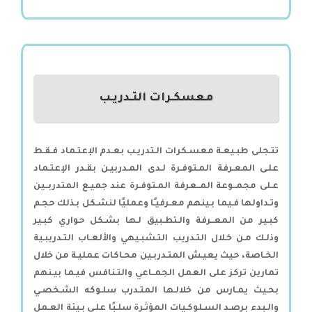
معسكـرات التـدريـب
تتـجلى طبـيعـة معسـكرات الـتدريـب بعـدم الإعتـماد فـقـط
علـى المعـرفة المـتوفـرة لـدى المـدربيـن بقـدر الإعتـماد
عـلى مجمــوعة المــعرفة المـتوفـرة عند جميـع المتدربــين
وتـداولها فـيما بـينهم معـرفيـًا وعمليًا لنشـكل بـذلك حجـم
كبـير من المعــرفة والـتطـبيق لـها بشـكل حواري كبـير
وذلـك مـن خـلال التـدريب التـشبـيهي والألعـاب التـدريبـية
الخـاصة، حيث يعيـش المتـدربـين محـاكات عمليـة من خلال
تمارين تركز على العمل الجمــاعي والتـنافس فيـما بيـنهم
بحـيث يمـارس من خلالـها المتـدرب سلـوكه الشـخصـي
والـبدء برصـد السـلوكـيات المؤثـرة سلـبًا علـى بـيئة العـمل