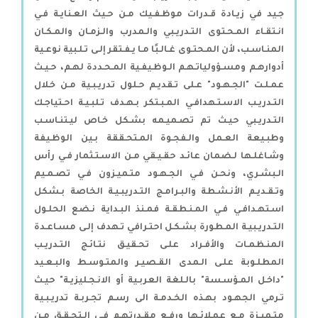
جـيد في زيـادة قـدرات موظـفـيك مـن حـيث العـنايـة فـي
انـتقـاء المـحـتوى التـدريـبي والـمدرب والـزمـان والمـكـان
المنـاسـب، لأن المـحتـوى غـالـبًا مـا يـفـتقر إلـى تـلـبية نوعـية
أدوارهـم ومسـؤولياتـهـم الـوظـيفـية المـحـددة لهـم، حـيـث
عمـلـت "الجـهـود" عـلى تـقديـم حـلول تدريـبـية مـن خـلال
التـدريـب الاسـتـهدافـي المـبـتكر بـهـدف تـلبـيـة احـتياجـك
التـدريـبي حيـث تم تصـميـمه بشـكل خـاص ليـتنـاسـب
وطبـيعة العـمل والـفجـوة المـتحـققة بـين الوظـيفة
وشـاغلـها لـضمان عائـد حقـيـقي مـن الاسـتـثمار فـي رأس
الـبشـري، ونحـن فـي الجـهـود متـميـزون فـي تصـمـيم
وتـقـديـم الأنـشـطة والبـرامـج التـدريبـيـة الخاصة بـشكل
اسـتهـدافـي فـي المـنـطقـة فمـنذ البـداية نـضع الحلـول
التـدريـبيـة المـطورة بشـكـل احتـرافي تـهدف إلـى مسـاعـدة
المنـظمـات والأفـراد علـى تحـقيـق نتـائـج التـدريـب
المطلـوبة علـى الـمدى القـصيـر والمتـوسـط والبـعـيد
"داخـل المـؤسـسة" بالـلغة العربـية أو الانـجـليزيـة" حيـث
تـرمي الجهـود بهـذه الخـدمـة الى رسـم تجـربـة تدريـبـية
متـميـزة مـع عمـلائـها ورفـع مقـدرتهـم فـي الـتحـقـق مـن