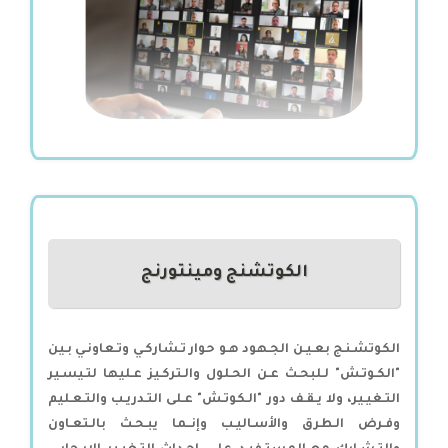
الكوتشنج ومينتورنج
الكوتشـنـج بعـيـن الجـهود هـو حوار تـشاركـي وتـعاونـي بـين
"الكـوتـش" لـلبحـث عـن الحـلول والـتركـيز عـليها لتـيسـير
التـغيـير، ولا يـقـف دور "الـكوتـش" عـلى التـدريـب والتـعـليم
وفـرض الـطرق والأسـاليـب وإنــما يبـحـث بالـتعـاون