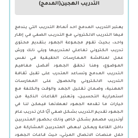
التدريب الهجين(المدمج)
يعـتبر التدريـب المـدمـج احـد أنمـاط التـدريـب التـي يـندمج
فـيها الـتدريـب الالـكـترونـي مـع التـدريــب الصفـي فـي إطـار
واحـد، بـحيـث تقـوم مجـمـوعة الجهـود بـتقـديم محـتوى
تـدريـب الـكـترونـي تـفـاعـلي لمـتـدربيـها ويلـي ذلـك ورش
عمـل لمـناقشـة المـمـارسـات الحقيـقـية فـي نفـس
المـوضـوع، وهنـا تـحقـق الجـهـود أفـضـل مـفـاهيـم
الـتـدريـب المـدمـج وتسـاعد المتـدرب علـى تقـبل ثقـافـة
الـتدريـب الالـكـترونـي والحصـول علـى المـمارسـات
المهـنـية، وضـمـان تـقـلـيل الجهـد والوقـت والـكلـفة مـع
استـمراريـة التـحسـيـن، وتـعـتبر القـاعـات الـذكـية مـن
خـيارات مـا تـقدمه الجهـود لعـملائهـا فيـمكـن لنـا في
الـجهـود تقـديـم الـتدريـب بشـكـل صـفـي أيًا كـان تـدريـب عـام
أوتـدريب مصـمم بشـكـل خـاص وذلـك بـحضـور المـتـدربيـن
داخـل القاعـة ويمـكـن لبـعـض المتـدربيـن المـشاركـة مـن
خـلال مـنصـات الاتـصال المـرئـي، حـيث قـاعـات الـجهـود