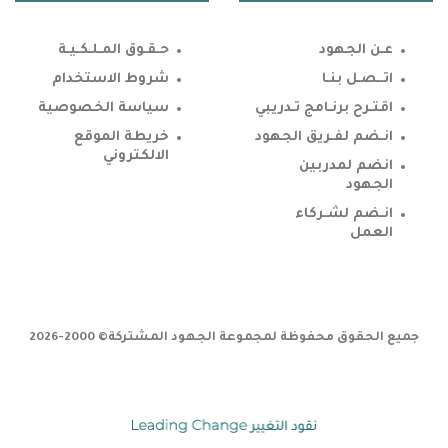
عـن الجهود
حـقـوق المـلـكـيـة
اتــصـل بنـا
شروط الاستخدام
اقتـرح برنـامج تـدريبي
سياسة الخصوصية
انـضم لفـريق الجهود
خريطة الموقع
الالكتروني
انضم لمدربين
الجهود
انـضم لشـركاء
العمل
جميع الحقوق محفوظة لمجموعة الجهود المشتركة© 2000-2026