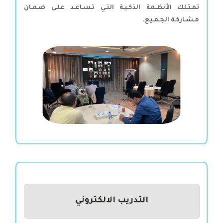
تمـتـلك الأنظـمة الذكـيـة التـي تـسـاعـد علـى ضـمـان
مـشـاركـة الجـمـيع.
التدريب الالكتروني