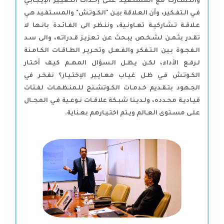
والتـشـارك مع المستـفيـد علـى إحـداث التـغيـير الإيـجابـي
فـي الـتفـكير، وأن العـلاقة بيـن "الكـوتـش" والمسـتفـيد هـي
عـلاقـة تـشاركيـة تعـاونـية، وننـظر الى الفـائـدة بانـها لا
تقـدر بثـمـن لشـخـص يبـحث عن تـعزيـز قـدراتـه، والى سـد
الـفجـوة بـين الـتـفكر والفـعـل وتحـريـر الطـاقـات الكـامـنة
لـرفـع الأداء، لكـن يـظـل الـسؤال المهــم كيـف أخـتـار
الكـوتـش فـي ظـل غيـاب معـايـير الإختـيـار؟ نفخـر في
الجـهود بتـقـديم خـدمـات الكـوتشـنج للـمنـظمـات لفـئات
قيـاديـة محـدده، ولـديـنا شبـكة علاقـات نـوعـية فـي المجــال
علـى مسـتوى العـالم ويـتم اختـيـارهم بعـناية.