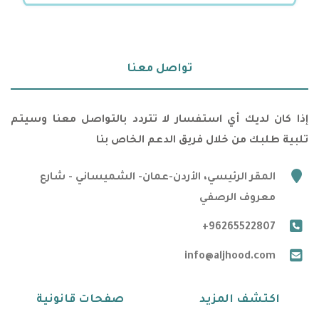
تواصل معنا
إذا كان لديك أي استفسار لا تتردد بالتواصل معنا وسيتم
تلبية طلبك من خلال فريق الدعم الخاص بنا
marker
المقر الرئيسي، الأردن-عمان- الشميساني - شارع
معروف الرصفي
phone
+96265522807
email
info@aljhood.com
اكتشف المزيد
صفحات قانونية