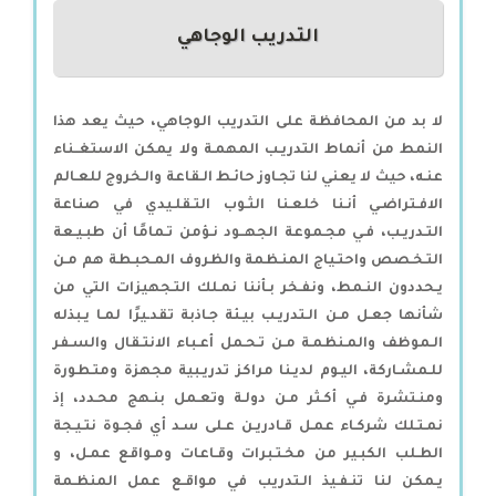
التدريب الوجاهي
لا بد من المحافظة على التدريب الوجاهي، حيث يعد هذا
النمط من أنماط التدريـب المهمـة ولا يمكن الاستغــناء
عنـه، حيث لا يعني لنا تجـاوز حائـط الـقاعة والـخروج للعـالم
الافـتراضـي أنـنا خلعـنا الثـوب التـقلـيدي في صناعة
التـدريـب، فـي مجـموعة الجهــود نـؤمن تـمامًا أن طبـيـعة
التـخـصص واحتـياج المنـظمة والظروف المـحبـطة هم مـن
يـحددون النـمط، ونفـخر بـأننا نمـلك التـجهيزات التي من
شأنها جعـل مـن الـتدريـب بيـئة جـاذبة تقدـيرًا لمـا يـبذله
الـموظف والمـنظمـة مـن تـحـمل أعـباء الانتـقال والسـفر
للـمشـاركة، اليـوم لديـنا مراكز تدريـبية مجهزة ومتـطورة
ومنـتشرة فـي أكـثر مـن دولـة وتعـمل بنـهج محـدد، إذ
نمـتـلك شركـاء عمـل قـادريـن عـلى سـد أي فجـوة نتـيـجة
الطـلب الكبـير من مخـتـبرات وقـاعات ومـواقع عمـل، و
يـمكن لنا تنـفـيذ الـتدريب في مواقـع عمل المنظـمة