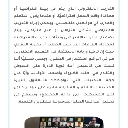
التدريـب الالـكتـرونـي الـذي يـتم في بـيـئة افـتـراضيـة أو
محـاكـاة واقـع الـعـمل افـتـراضـيًا، أو عنـدما يكون المتعلم
والمدرب في موقـعيـن منفـصلـين، ويـمكـن إجـراء التـدريـب
الافـتـراضـي بشـكـل متـزامـن أو غيـر مـتـزامـن، ويتم
تـصمـيم التـدريـب الافـتراضـي وبيـئات التـدريـب الافـتراضيـة
لـمحـاكاة الـقـاعـات التـدريـبيـة الصفية أو تـجـربة التـعـلم،
حـيـث إن تـركيـز وزيادة الاسـتـثمار فـي التـعـليم الالـكـترونـي
هـو فـي الـواقـع اسـتثـمار فـي الـعقـول، ويـعنـي ضمـنيـًا أنـنا
نبحـث عـن تـأسيـس أمـة قويـة قـادرة علـى النهـوض
والتقـدم فـي أحـلـك الظـروف وأصعـب الأوقـات، وأيًا كـان
حجـم التـحديـات التـي تـواجـهها؛ فـالـعقـول النـيـرة
الـمشـبعـة بالـعـلم و المـعرفـة قـادرة عـلى تـوفـير حـلول
لكـل الـمـشـكلات الـتي تواجه الـمجـتمع، وتـسهـم فـي
تـحـقيق أهـدافـها الـعـليا المـرسومـة للـتطـوير والتـنـميـة.