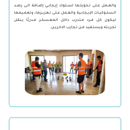
والعـمل عـلى تـحويلـها لسـلوك إيـجابـي إضـافة الـى رصـد
الـسلـوكيـات الإيـجابـية والعـمل عـلى تـعزيـزها، وتعمـيمها
ليـكون كل فـرد مـتدرب داخل المعـسكـر مـدربًا يـنقل
تجربـته ويستـفيد مـن تـجارب الاخـريـن.