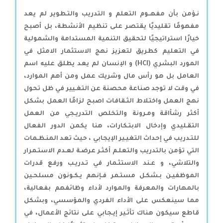
نـؤمن بأن مفهــوم التعلم و التدريب والتـطوير لم يعد
مفهومًا تقليديًا يقتصر على تنظيم الأنشطة، بل أصبح
خيارًا استراتيجيًا لتحقيق التنمية المستدامة والشمولية
في التعليم كطريق لتعزيز نهج الاستثمار الامثل في
المورد البشري (HCI) و الإنسان لم يعد يطلق عليه اسم
العامل بل هو رأس مال وشريك عمل ومن أهم الموارد،
في وقت لا توجد صناعة محصنة عن التغـيير في ظل تحول
نهج العمل واختـلاط الثـقافات اصبح لزامًا العمل بشكل
أكثر رشأاقة ومـرونة والتخلص التدريـجي من العمل
التقـليدي وإدخال الابتـكارات، هنا يكمن الدور الفعال
للتـدريب في إحداث التغيـير الإيجابي ، حيث تعد المنـظـمات
التي تؤمن بالتدريب والتعلـم أكثـر عرضـة لعـدم الاستـمرار
والتلاشي، و عـند الاستثـمار في تـدريـب ورفع قدرات
الموظفيـن بـشكـل مستـمر فـإنهم يـكـونون مسلحـين
بالمهارات والمعرفة والموارد لأداء وظائفهم بفعالية،
مما سينعكس على الأداء الفردي والمؤسسي، وبشكل
قاطع سيكون هناك تأثـير إيـجابي على نتائج الأعمال، في