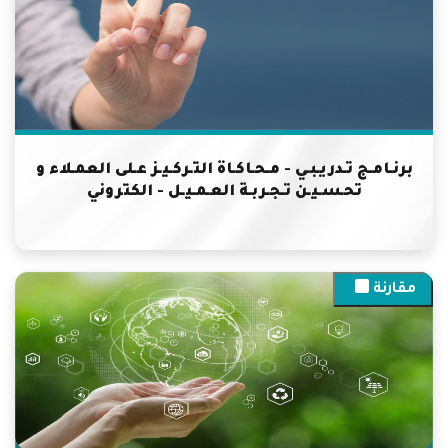
برنـامـج تـدريـبـي - مـحـاكـاة التـركـيـز عـلى العمـلاء و
تحـسـيـن تـجـربـة العـمـيـل - الكتروني
مقارنة