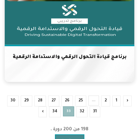
برنامج قيادة التحول الرقمي والاستدامة الرقمية
30
29
28
27
26
25
...
2
1
‹
›
34
33
32
31
198 من 200 دورة .