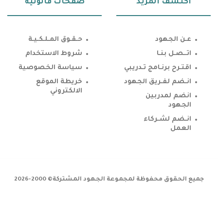
اكتشف المزيد
صفحات قانونية
عـن الجهود
حـقـوق المـلـكـيـة
اتــصـل بنـا
شروط الاستخدام
اقتـرح برنـامج تـدريبي
سياسة الخصوصية
انـضم لفـريق الجهود
خريطة الموقع
الالكتروني
انضم لمدربين
الجهود
انـضم لشـركاء
العمل
جميع الحقوق محفوظة لمجموعة الجهود المشتركة© 2000-2026