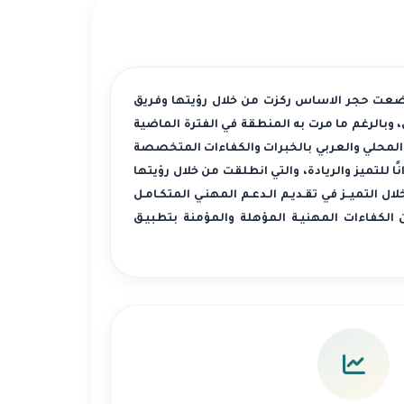
ضعت حجر الاساس ركزت من خلال رؤيتها وفريق
 وبالرغم ما مرت به المنطقة في الفترة الماضية
ق المحلي والعربي بالخبرات والكفاءات المتخصصة
للتميز والريادة، والتي انطلقت من خلال رؤيتها
 التميــز في تقـديـم الـدعـم المهنـي المتكـامـل
 الكفاءات المهنيـة المؤهلة والمؤمنة بتطبيـق