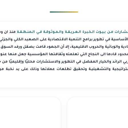
شـارات مـن بـيـوت الـخـبرة الـعـريـقـة والـمـوثـوقـة فـي الـمنـطـقـة
منذ ان و
لأساسية في تطوير برامج التنمية الاقتصادية على الصعيد الكلي والجزئي،
دية والوبائية والحروب الاقليمية، إلا أن الجهود قامت بصقل ورفد السو
دود قادها الى النجاح التي تعلمته وثقافتها المؤسسية جعل منها عنوانًا 
 الرائد والخيار المفضل في التطوير والاستشارات محليًا وإقليميًا من خلال
لاستراتيجية والتشغيليـة وتحقيق تطلعات عملائها وذلك على يد نخبة من