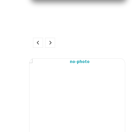
تعتبر الجهود شـريـك معتـمـد لـدى العـديـد
مـن المـؤسسـات والـمراكـز الدولـية
المـعتـمدة والرائدة في منـح واعتـمـاد
شـهـادات لأنـنا نـؤمـن بـأن التـحـسـين هـو
أسـاس العـمـل ومـن يـتطـلع لـبـناء قـصـة
نـجـاح
Previous
Next
المزيد