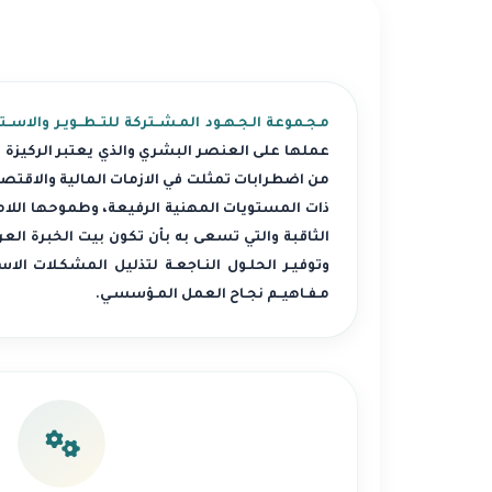
مـجـموعة الـجـهـود المـشــتركة للتــطــويـر والاســتـ
عملها على العنصر البشري والذي يعتبر الركيزة ا
من اضطرابات تمثلت في الازمات المالية والاقتصا
ذات المستويات المهنية الرفيعة، وطموحها اللامح
الثاقبة والتي تسعى به بأن تكون بيت الخبرة العربي
وتوفيـر الحلـول النـاجعـة لتذليل المشكـلات ا
مـفـاهيــم نجـاح العمل المـؤسسـي.