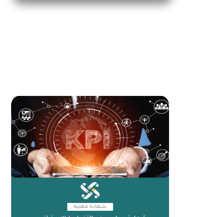
نسـتعـرض هنـا سـجـل حـافـل بالإنـجازات علـى
مـدار تـجـاوز عقـدين مـن الـزمـن، وهـذه الـصور
تـحمـل فـي طـياتـهـا الـكثـيـر مـن قـصص النـجاح
للـعـديـد مـن المـؤسـسـات والأفـراد
المزيد