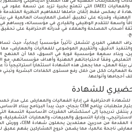
ت والممارسات المهنية في هذا القطاع الديناميكي والمتطور باس
من قبل الرابطة الدولية للمعارض والفعاليات (IAEE) التي تتمتع بخبرة
دة لا يعكس فقط إتقان حاملها للمفاهيم النظرية المتقدمة في إ
يات المهنية، وقدرته على تطبيق أفضل الممارسات العالمية في ب
قاً واسعة للتقدم الوظيفي والقيادي في مؤسساته، ويساهم في رف
قة أصحاب المصلحة والعملاء في قدراته الاحترافية على تحقيق 
.
 CEM تتجاوز الاعتراف المهني الفردي لتشمل تأثيراً مؤسسياً إيجابياً، ح
التنفيذ الدقيق، والتقييم الموضوعي للفعاليات والمعارض، مم
ضين، وبناء سمعة مؤسسية قوية في السوق، كما أن المنهج الد
ليمي وفقاً لاحتياجاتهم المهنية وأهداف مؤسساتهم، مع الترك
 بيئة العمل، مما يجعل هذه الشهادة استثماراً استراتيجياً ذا
الفعاليات ككل من خلال رفع مستوى الكفاءات البشرية وتبني معا
لف أحجامها وأنواعها.
حضيري للشهادة
لشهادة الاحترافية في إدارة الفعاليات والمعارض على مدار خمس
تهيئة المشاركين بشكل شامل لاجتياز متطلبات برنامج CEM بنجاح، حي
م ينتقل تدريجياً إلى استكشاف المقررات الأساسية التسعة التي
ستراتيجي، وإدارة التسويق والمبيعات، والعمليات التشغيلية، وإدا
بالدمج بين المحاضرات التأ
معارض ناجحة عالمياً، مما يضمن خروج المشاركين بفهم عميق للم