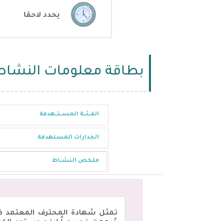
يحدد لاحقا
بطاقة معلومات النشاط
الفــئــة المســتــهدفة
الجدارات المستهدفة
ملخص النشــاط