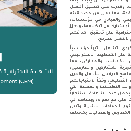
ارة المعارض، بل يثبت أيضاً
هنية، وقدرته على تطبيق أفضل
قدة، مما يعزز من مصداقيته
ظيفي والقيادي في مؤسساته،
 أو يشارك في تنظيمها، ويعزز
حترافية على تحقيق أهدافهم
التغير السريع.
المهني الفردي لتشمل تأثيراً مؤسسياً
مة على التخطيط الاستراتيجي
ي للفعاليات والمعارض، مما
ربة المشاركين والعارضين،
نهج الدراسي الشامل والمرن
تعليمي وفقاً لاحتياجاتهم
نب التطبيقية والعملية التي
يجعل هذه الشهادة استثماراً
ت على حدٍ سواء، ويساهم في
ى الكفاءات البشرية وتبني
ة المعارض والفعاليات بمختلف