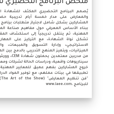
ملخص البرنامج التحضيري ل
يُصمم البرنامج التحضيري المكثف للشهادة الاح
والمعارض على مدار خمسة أيام تدريبية حضو
ببناء الأساس المعرفي حول مفاهيم صناعة المع
المهنية، ثم ينتقل تدريجياً إلى استكشاف المق
تشكل نواة الشهادة، مع التركيز على المهار
الاستراتيجي، وإدارة التسويق والمبيعات، وال
الميزانيات، ويتميز المنهج التدريبي بالدمج بين 
من مدربين مع
سيناريوهات واقعية، ودراسات الحالة لشركات ومعا
خروج المشاركين بفهم عميق للمعايير المهنية 
تطبيقها في بيئات عملهم، مع توفير المواد الدرا
"ف
للبرنامج .www.iaee.com