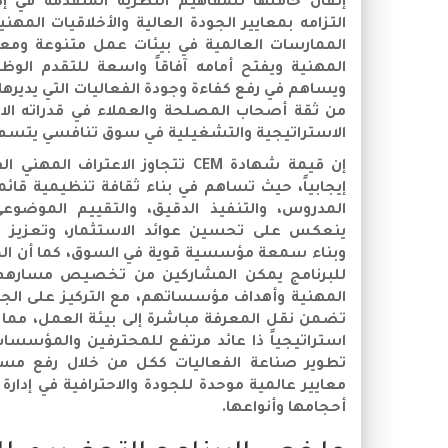
إتقان حاملها للمفاهيم النظرية المتقدمة في إد
التزامه بمعايير الجودة العالية والأخلاقيات الم
الممارسات العالمية في بيئات عمل متنوعة ومع
المهنية ويفتح أمامه آفاقاً واسعة للتقدم الو
ويساهم في رفع كفاءة وجودة الفعاليات التي يديرها
من ثقة أصحاب المصلحة والعملاء في قدراته الا
الاستراتيجية والتشغيلية في سوق تنافسي يتسم ب
إن قيمة شهادة CEM تتجاوز الاعتراف 
إيجابياً، حيث تساهم في بناء ثقافة تنظيمية قائ
المدروس، والتنفيذ الدقيق، والتقييم الموضوع
ينعكس على تحسين عوائد الاستثمار، وتعزيز تج
وبناء سمعة مؤسسية قوية في السوق، كما أن الم
للبرنامج يمكن المشاركين من تخصيص مسارهم ال
المهنية وأهداف مؤسساتهم، مع التركيز على الجوا
تضمن نقل المعرفة مباشرة إلى بيئة العمل، مما 
استراتيجياً ذا عائد مرتفع للمحترفين والمؤسسا
تطوير صناعة الفعاليات ككل من خلال رفع مستو
معايير عالمية موحدة للجودة والاحترافية في إدار
أحجامها وأنواعها.