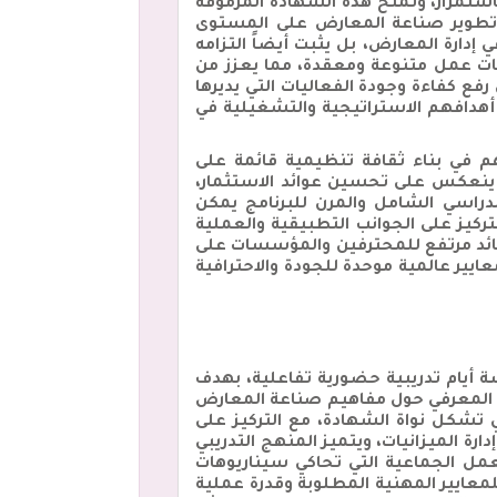
تمرار، وتُمنح هذه الشهادة المرموقة
 تزيد عن تسعة عقود في تطوير صناعة المعارض على المستوى
دارة المعارض، بل يثبت أيضاً التزامه
يئات عمل متنوعة ومعقدة، مما يعزز من
ع كفاءة وجودة الفعاليات التي يديرها
أهدافهم الاستراتيجية والتشغيلية في
يث تساهم في بناء ثقافة تنظيمية قائمة على
ا ينعكس على تحسين عوائد الاستثمار،
راسي الشامل والمرن للبرنامج يمكن
يز على الجوانب التطبيقية والعملية
 عائد مرتفع للمحترفين والمؤسسات على
يير عالمية موحدة للجودة والاحترافية
ة أيام تدريبية حضورية تفاعلية، بهدف
ث يبدأ البرنامج ببناء الأساس المعرفي حول مفاهيم صناعة المعارض
 تشكل نواة الشهادة، مع التركيز على
رة الميزانيات، ويتميز المنهج التدريبي
سيسية المقدمة من مدربين معتمدين يحملون شهادة CEM، وورش العمل الجماعية التي تحاكي سيناريوهات
عايير المهنية المطلوبة وقدرة عملية