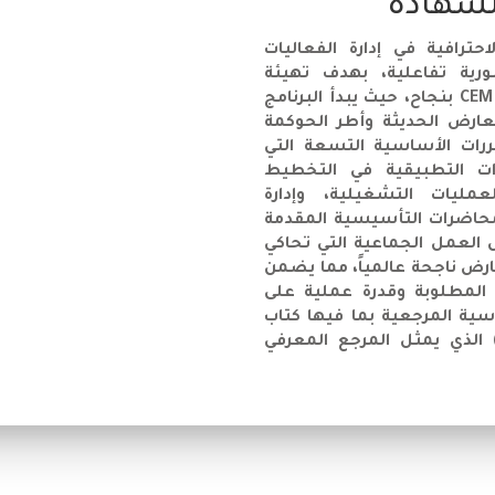
لشهادة
ترافية في إدارة الفعاليات
رية تفاعلية، بهدف تهيئة
المشاركين بشكل شامل لاجتياز متطلبات برنامج CEM بنجاح، حيث يبدأ البرنامج
ارض الحديثة وأطر الحوكمة
ررات الأساسية التسعة التي
ات التطبيقية في التخطيط
عمليات التشغيلية، وإدارة
المحاضرات التأسيسية المقدمة
تمدين يحملون شهادة CEM، وورش العمل الجماعية التي تحاكي
رض ناجحة عالمياً، مما يضمن
المطلوبة وقدرة عملية على
سية المرجعية بما فيها كتاب
ن تنظيم المعارض" (The Art of the Show) الذي يمثل المرجع المعرفي