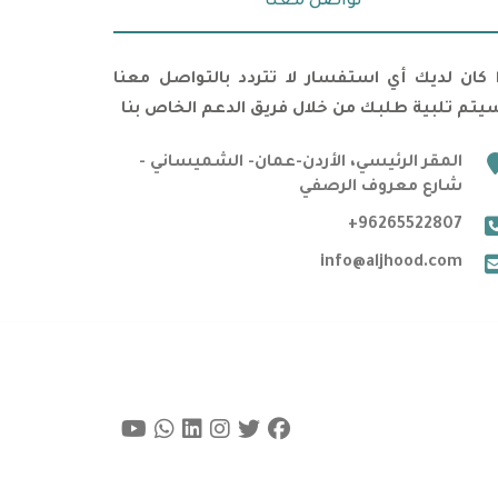
تواصل معنا
ا كان لديك أي استفسار لا تتردد بالتواصل معنا
يتم تلبية طلبك من خلال فريق الدعم الخاص بنا
marker
المقر الرئيسي، الأردن-عمان- الشميساني -
شارع معروف الرصفي
phone
+96265522807
email
info@aljhood.com