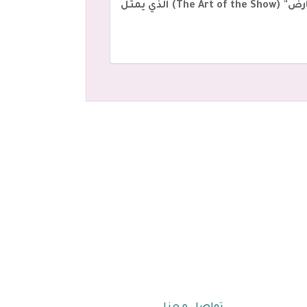
على تطبيقها في بيئات عملهم، مع توفير المواد الدراسية المرجعية بما فيها كتاب "فن تنظيم المعارض" (The Art of the Show) الذي يمثل