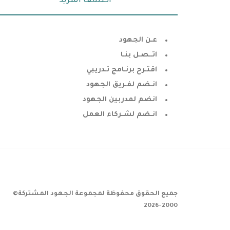
اكتشف المزيد
عـن الجهود
اتــصـل بنـا
اقتـرح برنـامج تـدريبي
انـضم لفـريق الجهود
انضم لمدربين الجهود
انـضم لشـركاء العمل
جميع الحقوق محفوظة لمجموعة الجهود المشتركة©
2000-2026