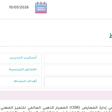
10/05/2026
أســاليــب التــدريــب
المحــاور الرئيـسـيـة
أهـداف النشــاط
تمثل شهادة المحترف المعتمد في إدارة المعارض (CEM) المعيار الذ