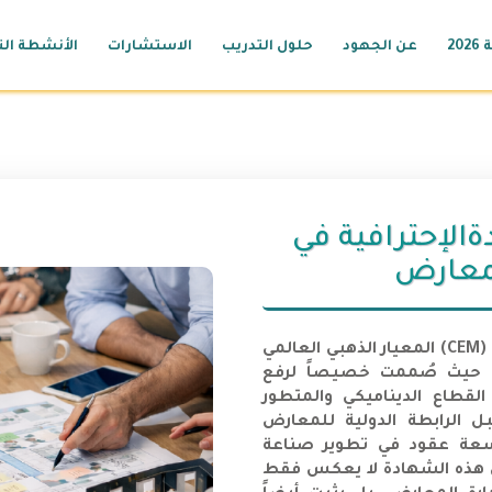
20
عن الجهود
حلول التدريب
الاستشارات
الأنشطة الت
الإحترافية في
لمعارض
تمثل شهادة المحترف المعتمد في إدارة المعارض (CEM) المعيار الذهبي العالمي
ض، حيث صُممت خصيصاً لرفع
لقطاع الديناميكي والمتطور
ل الرابطة الدولية للمعارض
تزيد عن تسعة عقود في تطوير صناعة
 هذه الشهادة لا يعكس فقط