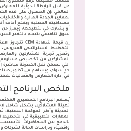
صُممت خصيصاً لرفع مستوى الكفاءا
العالمي ،إن الحصول على هذه الشها
بمعايير الجودة العالية والأخلاق
مصداقيته المهنية ويفتح أمامه آفا
أو يشارك في تنظيمها، ويعزز من ث
سوق تنافسي يتسم بالتغير السريع
إن قيمة شهادة
التخطيط الاستراتيجي المدروس، و
وتعزيز تجربة المشاركين والعار
المشاركين من تخصيص مسارهم التع
التي تضمن نقل المعرفة مباشرة إلى
حدٍ سواء، ويساهم في تطوير صناعة 
في إدارة المعارض والفعاليات بمخت
ملخص البرنامج الت
يُصمم البرنامج التحضيري المكثف ل
الحديثة وأطر الحوكمة المهنية، ث
المهارات التطبيقية في التخطيط الا
واقعية، ودراسات الحالة لشركات و