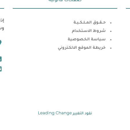
صفحات قانونية
إذ
حـقـوق المـلـكـيـة
وس
شروط الاستخدام
سياسة الخصوصية
خريطة الموقع الالكتروني