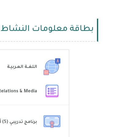
بطاقة معلومات النشاط
اللغــة العـربيـة
Public Relations & Media
برنامج تدريبي (5) أيام، (20) ساعة